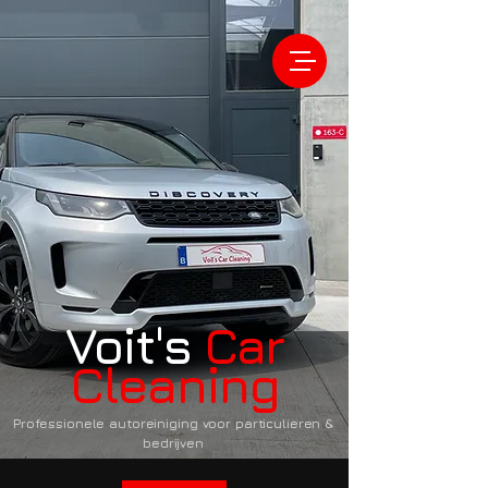
Voit's
Car
Cleaning
Professionele autoreiniging voor particulieren &
bedrijven